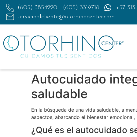
(605) 3854220 - (605) 3319718
+57 313
servicioalcliente@otorhinocenter.com
Autocuidado integr
saludable
En la búsqueda de una vida saludable, a menu
aspectos, abarcando el bienestar emocional, 
¿Qué es el autocuidado s