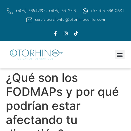
(605) 3854220 - (605) 3319718
+57 313 586 0691
servicioalcliente@otorhinocenter.com
¿Qué son los
FODMAPs y por qué
podrían estar
afectando tu