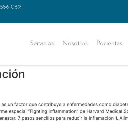
 586 0691
Servicios
Nosotros
Pacientes
ación
amación crónica y cuidar tu sa
a, es un factor que contribuye a enfermedades como diabet
forme especial “Fighting Inflammation” de Harvard Medical
nestar. 7 pasos sencillos para reducir la inflamación 1. Ali