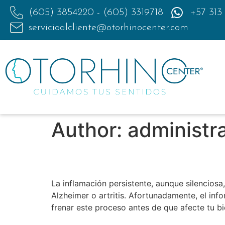
(605) 3854220 - (605) 3319718
+57 313
servicioalcliente@otorhinocenter.com
Author:
administr
¿Cómo combatir la infl
La inflamación persistente, aunque silencios
Alzheimer o artritis. Afortunadamente, el in
frenar este proceso antes de que afecte tu bie